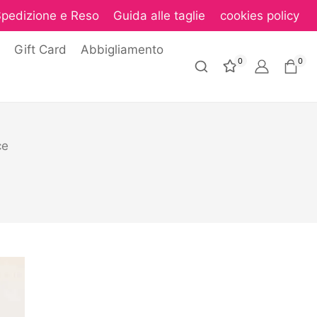
pedizione e Reso
Guida alle taglie
cookies policy
Gift Card
Abbigliamento
0
0
ce