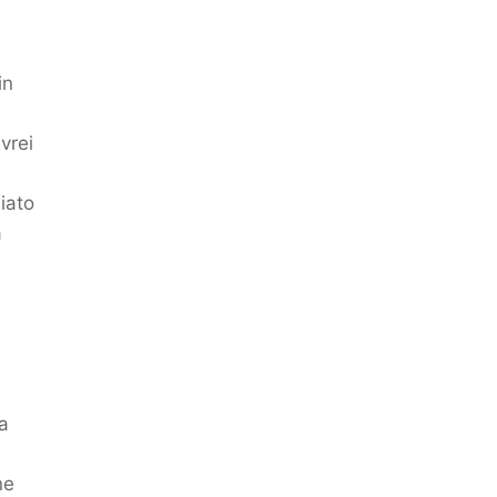
in
vrei
iato
a
a
ne