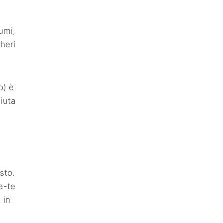
gumi,
heri
o) è
aiuta
sto.
a-te
 in