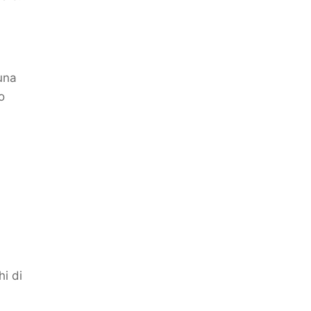
una
o
hi di