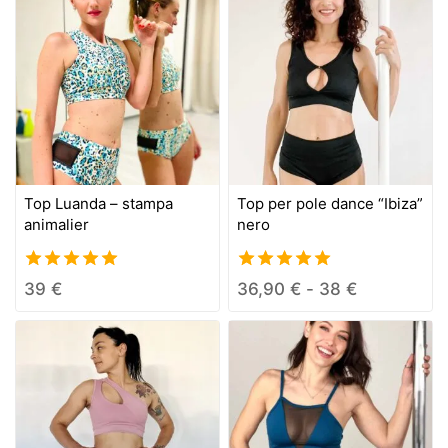
5
Top Luanda – stampa
Top per pole dance “Ibiza”
animalier
nero
5.00
5.00
39
€
36,90
€
-
38
€
out of 5
out of 5