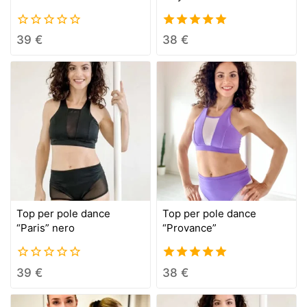
0
5.00
39
€
38
€
out
out of 5
of
5
Top per pole dance
Top per pole dance
“Paris” nero
“Provance”
0
5.00
39
€
38
€
out
out of 5
of