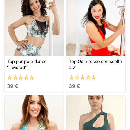
Top per pole dance
Top Oslo rosso con scollo
“Twisted”
a V
0
0
39
€
39
€
out
out
of
of
5
5