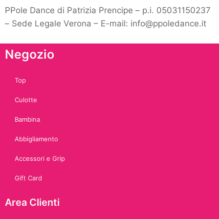
PPole Dance di Patrizia Prencipe – p.i. 05031150237
– Sede Legale Verona – E-mail: info@ppoledance.it
Negozio
Top
Culotte
Bambina
Abbigliamento
Accessori e Grip
Gift Card
Area Clienti