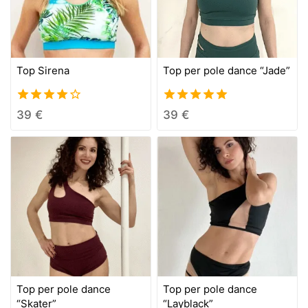
Top Sirena
Top per pole dance “Jade”
4.00
5.00
39
€
39
€
out of 5
out of 5
Top per pole dance
Top per pole dance
“Skater”
“Layblack”