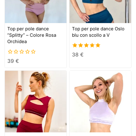
Top per pole dance
Top per pole dance Oslo
“Splitty” – Colore Rosa
blu con scollo a V
Orchidea
5.00
38
€
out of 5
0
39
€
out
of
5