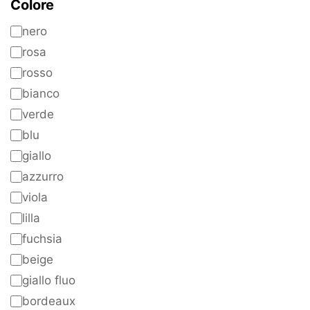
Colore
nero
rosa
rosso
bianco
verde
blu
giallo
azzurro
viola
lilla
fuchsia
beige
giallo fluo
bordeaux