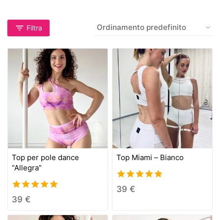
Filtra
Top per pole dance
Top Miami – Bianco
“Allegra”
5.00
39
€
out of 5
5.00
39
€
out of 5