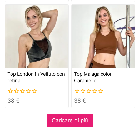
of
of
5
5
Top London in Velluto con
Top Malaga color
retina
Caramello
0
0
38
€
38
€
out
out
of
of
5
5
Caricare di più