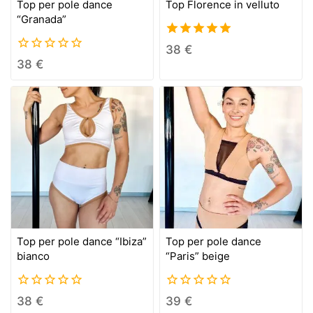
Top per pole dance
Top Florence in velluto
“Granada”
5.00
38
€
out of 5
0
38
€
out
of
5
Top per pole dance “Ibiza”
Top per pole dance
bianco
“Paris” beige
0
0
38
€
39
€
out
out