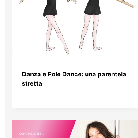
Danza e Pole Dance: una parentela
stretta
Da
30 Aprile 2016
Patrizia
Prencipe