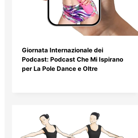
Giornata Internazionale dei
Podcast: Podcast Che Mi Ispirano
per La Pole Dance e Oltre
Da
26 Settembre 2024
Patrizia
Prencipe