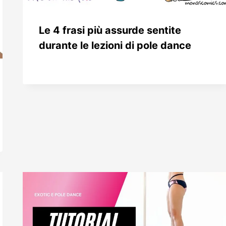
Le 4 frasi più assurde sentite
durante le lezioni di pole dance
Da
10 Marzo 2020
Patrizia
Prencipe