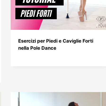
Esercizi per Piedi e Caviglie Forti
nella Pole Dance
Da
9 Ottobre 2024
Patrizia
Prencipe