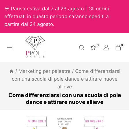
☀️ Pausa estiva dal 7 al 23 agosto | Gli ordini
effettuati in questo periodo saranno spediti a
partire dal 24 agosto.
0
0
/
Marketing per palestre
/
Come differenziarsi
con una scuola di pole dance e attirare nuove
allieve
Come differenziarsi con una scuola di pole
dance e attirare nuove allieve