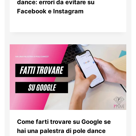
dance: errori da evitare su
Facebook e Instagram
Da
11 Ottobre 2018
Patrizia
Prencipe
Come farti trovare su Google se
hai una palestra di pole dance