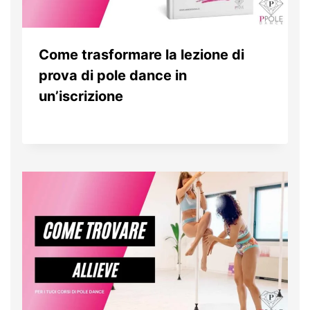
Come trasformare la lezione di
prova di pole dance in
un’iscrizione
Da
4 Marzo 2026
Patrizia
Prencipe