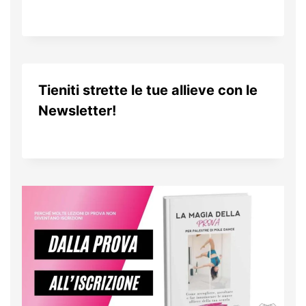
Da
16 Ottobre 2018
Patrizia
Prencipe
Tieniti strette le tue allieve con le
Newsletter!
Da
22 Ottobre 2018
Patrizia
Prencipe