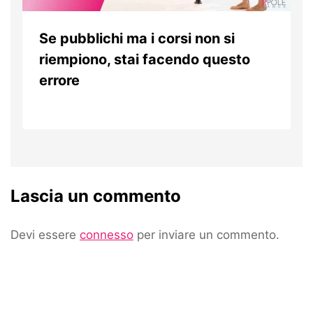
Se pubblichi ma i corsi non si
riempiono, stai facendo questo
errore
Da
14 Aprile 2026
Patrizia
Prencipe
Lascia un commento
Devi essere
connesso
per inviare un commento.