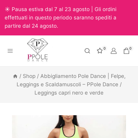
☀️ Pausa estiva dal 7 al 23 agosto | Gli ordini
effettuati in questo periodo saranno spediti a
partire dal 24 agosto.
0
0
/
Shop
/
Abbigliamento Pole Dance | Felpe,
Leggings e Scaldamuscoli – PPole Dance
/
Leggings capri nero e verde