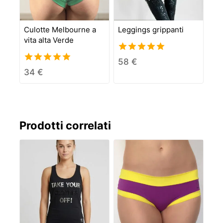
Culotte Melbourne a
Leggings grippanti
vita alta Verde
5.00
58
€
out of 5
5.00
34
€
out of 5
Prodotti correlati