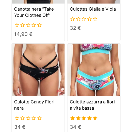
Canotta nera “Take
Culottes Gialla e Viola
Your Clothes Off”
0
32
€
out
0
14,90
€
of
out
5
of
5
Culotte Candy Fiori
Culotte azzurra a fiori
nera
a vita bassa
0
5.00
34
€
34
€
out
out of 5