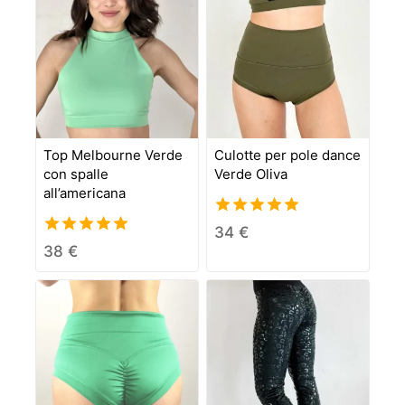
Top Melbourne Verde
Culotte per pole dance
con spalle
Verde Oliva
all’americana
5.00
34
€
out of 5
5.00
38
€
out of 5