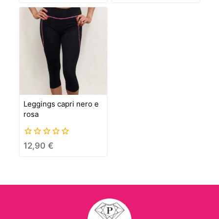
of
5
Leggings capri nero e
rosa
0
12,90
€
out
of
5