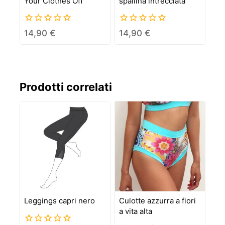
Your Clothes Off”
spallina intrecciata
0
0
14,90
€
14,90
€
out
out
of
of
5
5
Prodotti correlati
Leggings capri nero
Culotte azzurra a fiori
a vita alta