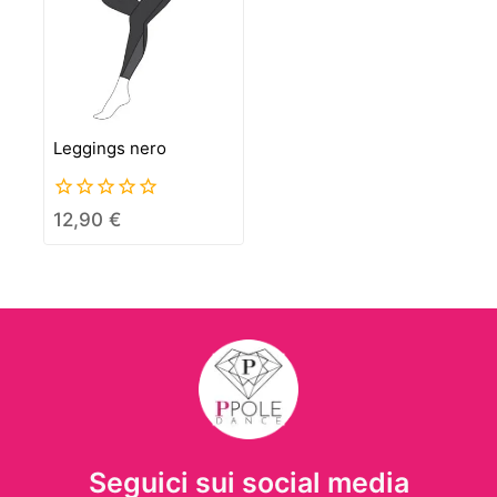
Leggings nero
0
12,90
€
out
of
5
Seguici sui social media