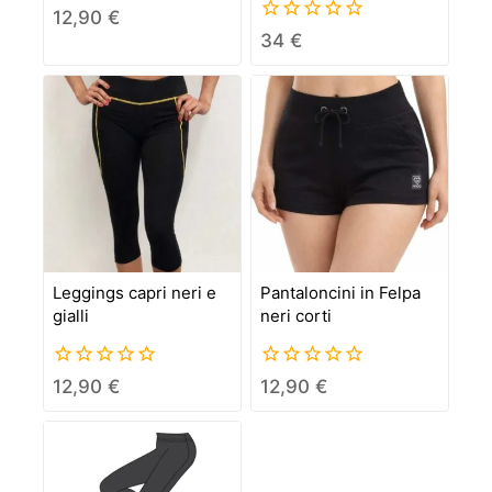
0
12,90
€
out
0
34
€
of
out
5
of
5
Leggings capri neri e
Pantaloncini in Felpa
gialli
neri corti
0
0
12,90
€
12,90
€
out
out
of
of
5
5