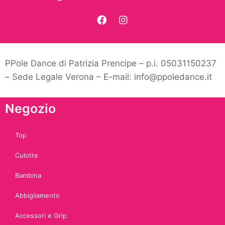
PPole Dance di Patrizia Prencipe – p.i. 05031150237
– Sede Legale Verona – E-mail: info@ppoledance.it
Negozio
Top
Culotte
Bambina
Abbigliamento
Accessori e Grip