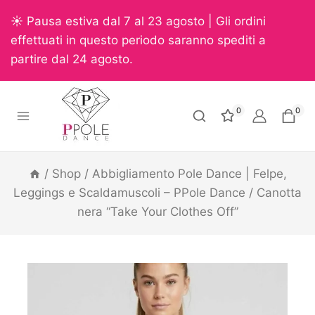
☀️ Pausa estiva dal 7 al 23 agosto | Gli ordini
effettuati in questo periodo saranno spediti a
partire dal 24 agosto.
0
0
/
Shop
/
Abbigliamento Pole Dance | Felpe,
Leggings e Scaldamuscoli – PPole Dance
/
Canotta
nera “Take Your Clothes Off”