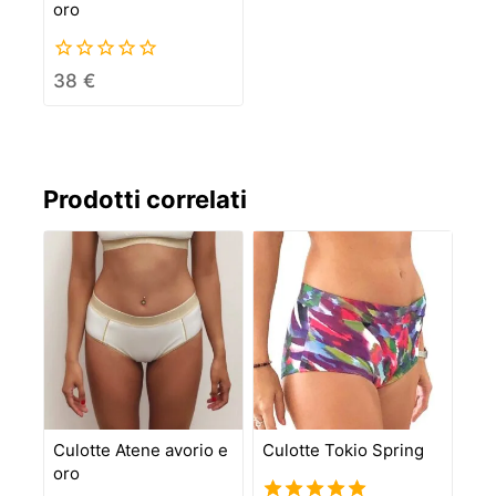
oro
0
38
€
out
of
5
Prodotti correlati
Culotte Atene avorio e
Culotte Tokio Spring
oro