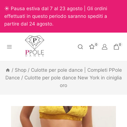
☀️ Pausa estiva dal 7 al 23 agosto | Gli ordini
effettuati in questo periodo saranno spediti a
partire dal 24 agosto.
0
0
/
Shop
/
Culotte per pole dance | Completi PPole
Dance
/
Culotte per pole dance New York in ciniglia
oro