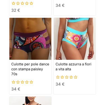
5.00
34
€
out of 5
0
32
€
out
of
5
Culotte per pole dance
Culotte azzurra a fiori
con stampa paisley
a vita alta
70s
0
34
€
out
0
34
€
of
out
5
of
5