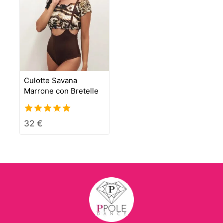
Culotte Savana
Marrone con Bretelle
5.00
32
€
out of 5