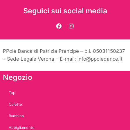
Seguici sui social media
PPole Dance di Patrizia Prencipe – p.i. 05031150237
– Sede Legale Verona – E-mail: info@ppoledance.it
Negozio
Top
Culotte
Bambina
Abbigliamento