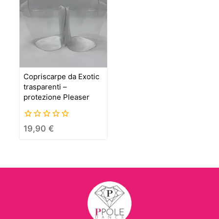
Copriscarpe da Exotic
trasparenti –
protezione Pleaser
0
19,90
€
out
of
5