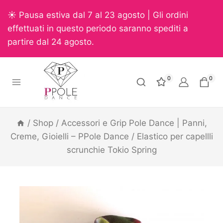
☀️ Pausa estiva dal 7 al 23 agosto | Gli ordini
effettuati in questo periodo saranno spediti a
partire dal 24 agosto.
0
0
/
Shop
/
Accessori e Grip Pole Dance | Panni,
Creme, Gioielli – PPole Dance
/
Elastico per capellli
scrunchie Tokio Spring