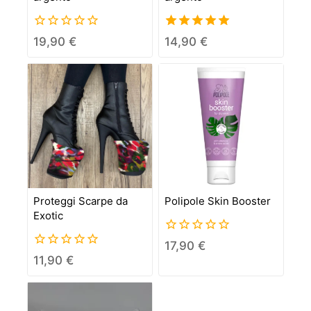
0
5.00
19,90
€
14,90
€
out
out of 5
of
5
Proteggi Scarpe da
Polipole Skin Booster
Exotic
0
17,90
€
out
0
11,90
€
of
out
5
of
5