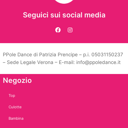
Seguici sui social media
PPole Dance di Patrizia Prencipe – p.i. 05031150237
– Sede Legale Verona – E-mail: info@ppoledance.it
Negozio
Top
Culotte
Bambina