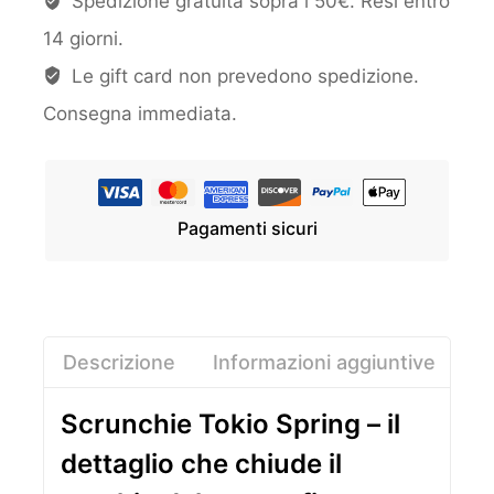
Spedizione gratuita sopra i 50€. Resi entro
14 giorni.
Le gift card non prevedono spedizione.
Consegna immediata.
Pagamenti sicuri
Descrizione
Informazioni aggiuntive
Re
Scrunchie Tokio Spring – il
dettaglio che chiude il