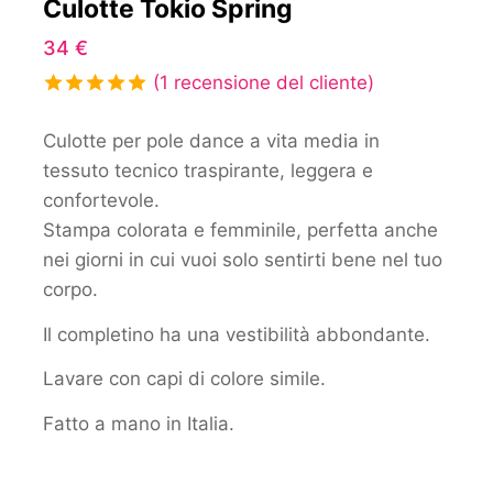
Culotte Tokio Spring
34
€
(
1
recensione del cliente)
5.00
out
of 5
Culotte per pole dance a vita media in
tessuto tecnico traspirante, leggera e
confortevole.
Stampa colorata e femminile, perfetta anche
nei giorni in cui vuoi solo sentirti bene nel tuo
corpo.
Il completino ha una vestibilità abbondante.
Lavare con capi di colore simile.
Fatto a mano in Italia.