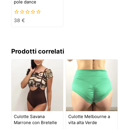
pole dance
0
38
€
out
of
5
Prodotti correlati
Culotte Savana
Culotte Melbourne a
Marrone con Bretelle
vita alta Verde