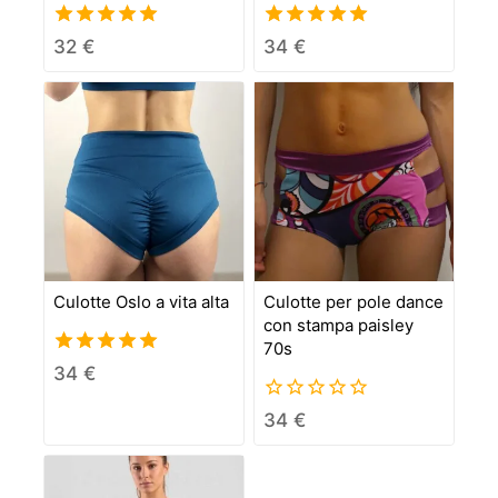
5.00
5.00
32
€
34
€
out of 5
out of 5
Culotte Oslo a vita alta
Culotte per pole dance
con stampa paisley
70s
5.00
34
€
out of 5
0
34
€
out
of
5