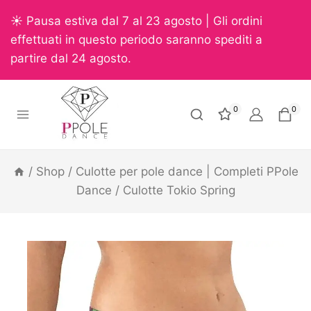
☀️ Pausa estiva dal 7 al 23 agosto | Gli ordini
effettuati in questo periodo saranno spediti a
partire dal 24 agosto.
0
0
/
Shop
/
Culotte per pole dance | Completi PPole
Dance
/
Culotte Tokio Spring