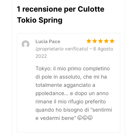
1 recensione per
Culotte
Tokio Spring
Lucia Pace
(proprietario verificato)
–
6 Agosto
5
out of 5
2022
Tokyo: il mio primo completino
di pole in assoluto, che mi ha
totalmente agganciato a
ppoledance… e dopo un anno
rimane il mio rifugio preferito
quando ho bisogno di “sentirmi
e vedermi bene” 🤭🤭🤭