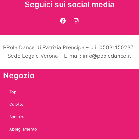
Seguici sui social media
PPole Dance di Patrizia Prencipe – p.i. 05031150237
– Sede Legale Verona – E-mail: info@ppoledance.it
Negozio
Top
Culotte
Bambina
Abbigliamento