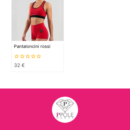
Pantaloncini rossi
0
32
€
out
of
5