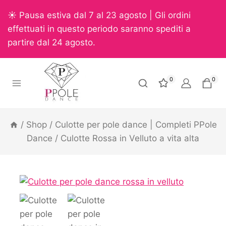
☀️ Pausa estiva dal 7 al 23 agosto | Gli ordini
effettuati in questo periodo saranno spediti a
partire dal 24 agosto.
0
0
/
Shop
/
Culotte per pole dance | Completi PPole
Dance
/
Culotte Rossa in Velluto a vita alta