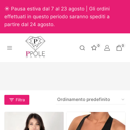
☀️ Pausa estiva dal 7 al 23 agosto | Gli ordini
effettuati in questo periodo saranno spediti a
partire dal 24 agosto.
0
0
Filtra