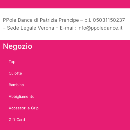
PPole Dance di Patrizia Prencipe – p.i. 05031150237
– Sede Legale Verona – E-mail: info@ppoledance.it
Negozio
Top
Culotte
Bambina
Abbigliamento
Accessori e Grip
Gift Card