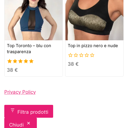
Top Toronto – blu con
Top in pizzo nero e nude
trasparenza
0
38
€
out
5.00
38
€
of
out of 5
5
Privacy Policy
Filtra prodotti
Chiudi