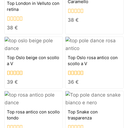
Caramello
Top London in Velluto con
retina
0
38
€
out
0
38
€
of
out
5
of
5
Top Oslo beige con scollo
Top Oslo rosa antico con
a V
scollo a V
5.00
5.00
39
€
36
€
out of 5
out of 5
Top rosa antico con scollo
Top Snake con
tondo
trasparenza