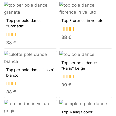
of
5
Top per pole dance
Top Florence in velluto
“Granada”
5.00
38
€
out of 5
0
38
€
out
of
5
Top per pole dance
“Paris” beige
Top per pole dance “Ibiza”
bianco
0
39
€
out
0
38
€
of
out
5
of
5
Top Malaga color