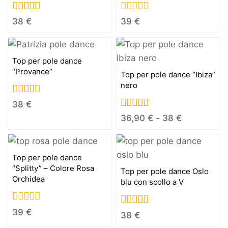
5.00
0
38
€
39
€
out of 5
out
of
5
Top per pole dance
“Provance”
Top per pole dance “Ibiza”
nero
5.00
38
€
out of 5
5.00
36,90
€
-
38
€
out of 5
Top per pole dance
“Splitty” – Colore Rosa
Top per pole dance Oslo
Orchidea
blu con scollo a V
0
39
€
5.00
38
€
out
out of 5