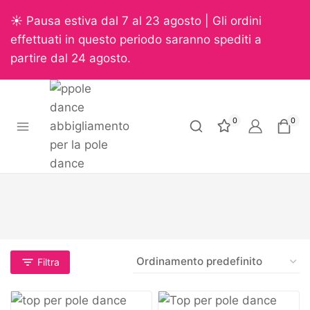
☀️ Pausa estiva dal 7 al 23 agosto | Gli ordini
effettuati in questo periodo saranno spediti a
partire dal 24 agosto.
0
0
Filtra