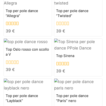
Top per pole dance
Top per pole dance
“Allegra”
“Twisted”
5.00
0
39
€
39
€
out of 5
out
of
5
Top Oslo rosso con scollo
a V
Top Sirena
0
39
€
4.00
39
€
out
out of 5
of
5
Top per pole dance
Top per pole dance
“Layblack”
“Paris” nero