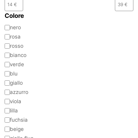
Colore
nero
rosa
rosso
bianco
verde
blu
giallo
azzurro
viola
lilla
fuchsia
beige