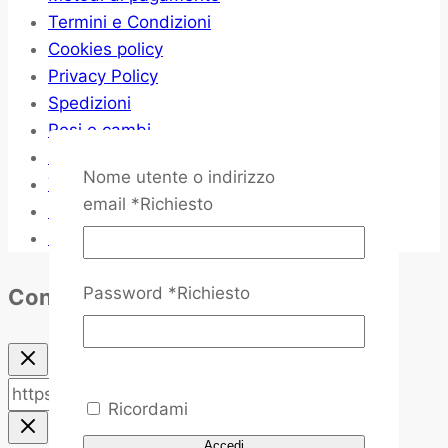
Termini e Condizioni
Cookies policy
Privacy Policy
Spedizioni
Resi e cambi
Metodi di pagamento
Nome utente o indirizzo
Termini e Condizioni
email
*
Richiesto
Cookies policy
Privacy Policy
Password
*
Richiesto
Condividere
Copy
Copied!
Ricordami
Accedi