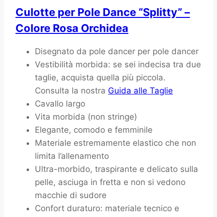
Culotte per Pole Dance “Splitty” –
Colore Rosa Orchidea
5
Disegnato da pole dancer per pole dancer
Giugno
Vestibilità morbida: se sei indecisa tra due
2024
taglie, acquista quella più piccola.
3
Aprile
Consulta la nostra
Guida alle Taglie
2026
Cavallo largo
Vita morbida (non stringe)
Elegante, comodo e femminile
Materiale estremamente elastico che non
limita l’allenamento
Ultra-morbido, traspirante e delicato sulla
pelle, asciuga in fretta e non si vedono
macchie di sudore
Confort duraturo: materiale tecnico e