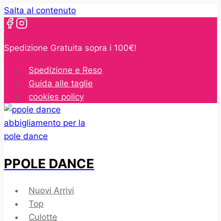
Salta al contenuto
Spedizione Gratuita sopra i 100€!
Spedizione e Reso
Guida alle taglie
cookies policy
PPOLE DANCE
Nuovi Arrivi
Top
Culotte