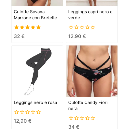
Culotte Savana
Leggings capri nero e
Marrone con Bretelle
verde
5.00
0
32
€
12,90
€
out of 5
out
of
5
Leggings nero e rosa
Culotte Candy Fiori
nera
0
12,90
€
out
0
34
€