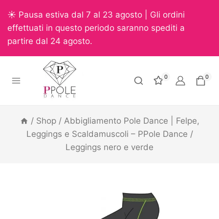
☀️ Pausa estiva dal 7 al 23 agosto | Gli ordini
effettuati in questo periodo saranno spediti a
partire dal 24 agosto.
0
0
/
Shop
/
Abbigliamento Pole Dance | Felpe,
Leggings e Scaldamuscoli – PPole Dance
/
Leggings nero e verde