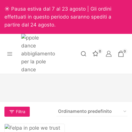
☀️ Pausa estiva dal 7 al 23 agosto | Gli ordini
effettuati in questo periodo saranno spediti a
partire dal 24 agosto.
0
0
Filtra