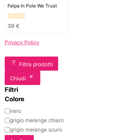
Felpa In Pole We Trust
0
39
€
out
of
Privacy Policy
5
Filtra prodotti
Chiudi
Filtri
Colore
nero
grigio melange chiaro
grigio melange scuro