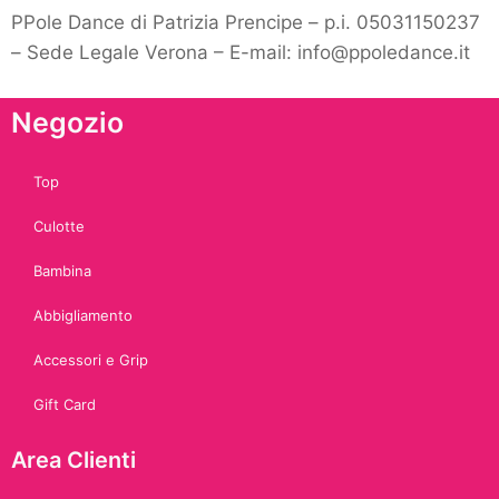
PPole Dance di Patrizia Prencipe – p.i. 05031150237
– Sede Legale Verona – E-mail: info@ppoledance.it
Negozio
Top
Culotte
Bambina
Abbigliamento
Accessori e Grip
Gift Card
Area Clienti