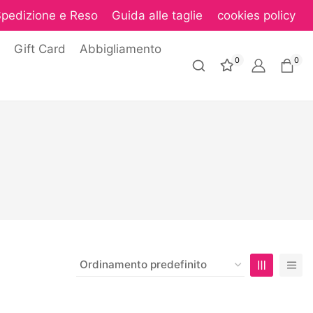
pedizione e Reso
Guida alle taglie
cookies policy
Gift Card
Abbigliamento
0
0