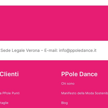
– Sede Legale Verona – E-mail: info@ppoledance.it
Clienti
PPole Dance
Chi sono
 PPole Punti
Manifesto della Moda Sostenib
taglie
Blog