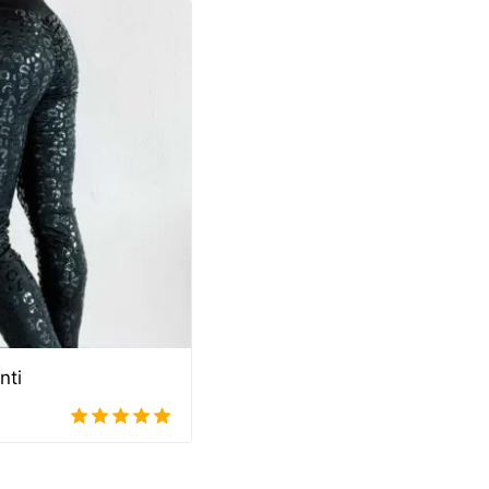
nti
5.00
out of 5