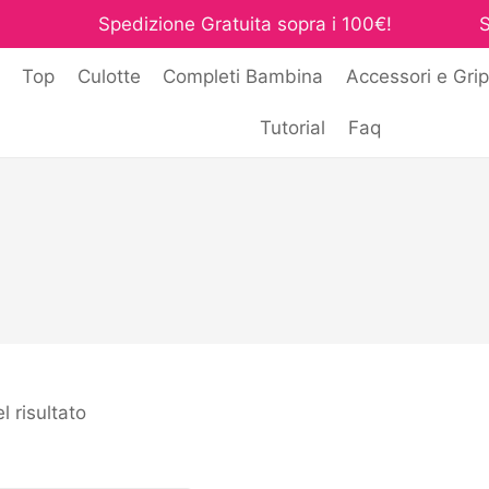
Spedizione Gratuita sopra i 100€!
S
i
Top
Culotte
Completi Bambina
Accessori e Grip
Tutorial
Faq
l risultato